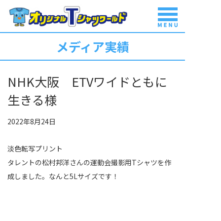
メディア実績
商品一覧
NHK大阪 ETVワイドともに
はじめて
ご利用の方
生きる様
料金表
2022年8月24日
淡色転写プリント
豊富な実績
タレントの松村邦洋さんの運動会撮影用Tシャツを作
成しました。なんと5Lサイズです！
ご注文から
納品まで