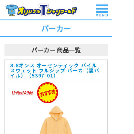
パーカー
商品一覧
パーカー 商品一覧
はじめて
ご利用の方
8.8オンス オーセンティック パイル
スウェット フルジップ パーカ（裏パ
料金表
イル）（5397-01）
豊富な実績
ご注文から
納品まで