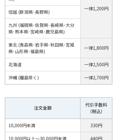
第1,3,5土曜日 10:00～16:00
一律1,200円
信越 (新潟県･長野県)
九州 (福岡県･佐賀県･長崎県･大分
県･熊本県･宮崎県･鹿児島県)
東北 (青森県･岩手県･秋田県･宮城
一律1,800円
県･山形県･福島県)
北海道
一律2,500円
沖縄 (離島除く)
一律2,700円
代引手数料
注文金額
（税込）
10,000円未満
330円
10,000円以上～30,000円未満
440円