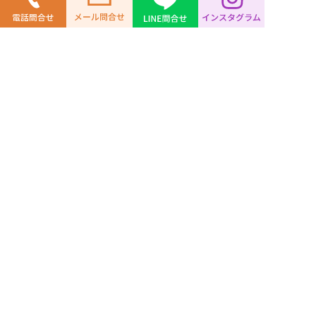
〒530-0001 大阪市北区梅田1-2大阪駅前第二
ビル2階
TEL 06-6346-0189 FAX 06-6346-0068
info@worldcopy.co.jp