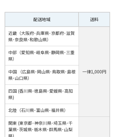
よくある質問
配送地域
送料
お店の場所
近畿（大阪府･兵庫県･京都府･滋賀
県･奈良県･和歌山県）
各種ご案内
中部（愛知県･岐阜県･静岡県･三重
県）
Information
中国 （広島県･岡山県･鳥取県･島根
一律1,000円
県･山口県）
四国 (香川県･徳島県･愛媛県･高知
お気軽にお問い合わせください
県)
北陸（石川県･富山県･福井県）
関東 (東京都･神奈川県･埼玉県･千
葉県･茨城県･栃木県･群馬県･山梨
受付 月曜日～金曜日 10:00～19:00
県)