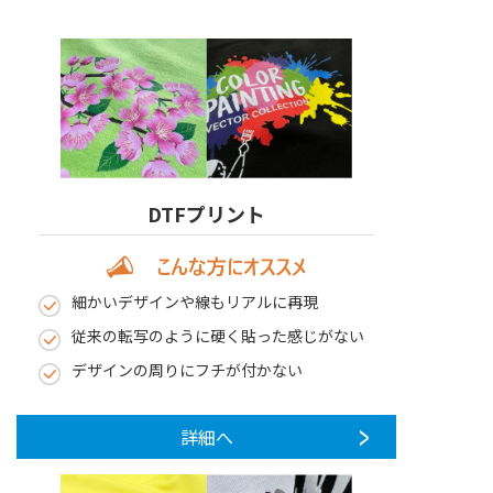
よくある質問
お店の場所
各種ご案内
DTFプリント
Information
細かいデザインや線もリアルに再現
従来の転写のように硬く貼った感じがない
お気軽にお問い合わせください
デザインの周りにフチが付かない
詳細へ
受付 月曜日～金曜日 10:00～19:00